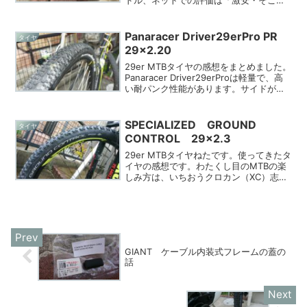
この重量・それっぽい見た目」といった
感じで紹介されることが多いです。わた
くし目のファーストインプレッション
Panaracer Driver29erPro PR
タイヤ
は、「流...
29×2.20
29er MTBタイヤの感想をまとめました。
Panaracer Driver29erProは軽量で、高
い耐パンク性能があります。サイドが硬
く、真ん中のノブは低めですが、リアで
のグリップは期待以上。フロントでは少
し不安感が残りますが、用途には適して
SPECIALIZED GROUND
タイヤ
います。
CONTROL 29×2.3
29er MTBタイヤねたです。使ってきたタ
イヤの感想です。わたくし目のMTBの楽
しみ方は、いちおうクロカン（XC）志向
です。走っているコースは、専用のダウ
ンヒルコースのようなところではなく、
舗装路交じりのトレイルコースといった
感じです。自...
GIANT ケーブル内装式フレームの蓋の
話