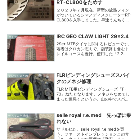
RT-CL800をためす
２０２３年７月現在。新型の放熱フィン
がついているシマノディスクローターRT-
CL800を入手しました。早速うんちくを
まとめてみましたよ。グレードは
ULTEGRA？むむむっ。RT-CL800は、シ
マノのホームページ上、グレードは
IRC GEO CLAW LIGHT 29×2.4
タイヤ
ULTEGRA...
29er MTBタイヤに関するレビューです。
著者はクロカン志向で、舗装路も含むト
レイルコースを走行。使用した「2.2
GEO CLAW LIGHT」は軽量で転がり良好
も、グリップ感が不足。試した「2.4
GEO CLAW LIGHT」は太さ増加も性能は
期待外れで、特に濡れた路面でグリップ
FLRビンディングシューズスパイ
ナレッジまとめ
不足が顕著でした。
クのメネジ修理
FLR MTB用ビンディングシューズ「F-
70」ねたとなります。メネジをなめてし
まった運悪くというか、山の中でスパイ
ク（スタッド）が外れてしまいました。
気づかずにそのまま歩いていたらスタッ
ドをはめるネジ穴が泥で詰まってしまい
selle royal r.e.med 先っぽに乗
使ってみた感想
ました。適当に詰...
れない
サドルねた。selle royal r.e.medを買
う。ファーストインプレッションこのサ
ドル、ネットでの評価は「激安・そこそ