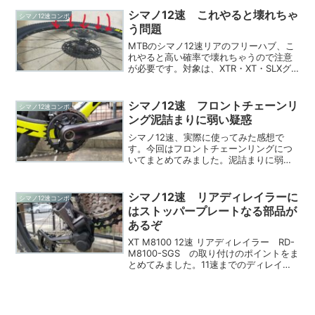
みました。もしかして強度不足疑惑あ
り？破損状況リアディレイラーのトラブ
シマノ12速 これやると壊れちゃ
シマノ12速コンポ
ルって、ハンガーが折れ...
う問題
MTBのシマノ12速リアのフリーハブ、こ
れやると高い確率で壊れちゃうので注意
が必要です。対象は、XTR・XT・SLXグ
レードなどの「SCYLENCE（サイレン
ス）」フリーを採用しているフリーハブ
です。スプロケ側を下にして、タイヤを
シマノ12速 フロントチェーンリ
シマノ12速コンポ
トントンす...
ング泥詰まりに弱い疑惑
シマノ12速、実際に使ってみた感想で
す。今回はフロントチェーンリングにつ
いてまとめてみました。泥詰まりに弱い
かも？１２速のフロント、これぐらい泥
んこな状態になると確実にチェーンが外
れます。比較対象として、シマノXT
シマノ12速 リアディレイラーに
シマノ12速コンポ
M8000系 11速ダブ...
はストッパープレートなる部品が
あるぞ
XT M8100 12速 リアディレイラー RD-
M8100-SGS の取り付けのポイントをま
とめてみました。11速までのディレイラ
ーとは違って、ストッパープレートなる
部品があります。この部品の取り付け位
置は注意が必要です。みごとにハマっ
て...