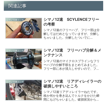
関連記事
シマノ12速 SCYLENCEフリー
シマノ12速コンポ
の考察
シマノ12速のフリーハブ、フリー部は分
解してはだめとなっていますが、分解し
ちゃいました。分解したついでに
「SCYLENCE（サイレンス）」フリーの
動きというかシカケを考察してみまし
た。あっ、最近のシマノでは、
シマノ12速 フリーハブ分解＆メ
シマノ12速コンポ
「SCYLENCE」とシマノは言...
ンテナンス
シマノ12速のマイクロスプラインなフリ
ーハブの分解手順をまとめてみました。
フリー部に水が浸入しやすいので、フリ
ー部は定期的に取り外して点検すること
お勧めします。必要な工具スナップリン
グプライヤー17ｍｍハブレンチ18ｍｍハ
シマノ12速 リアディレイラーの
シマノ12速コンポ
ブレンチマイナスド...
破損しやすいところ
シマノ12速リアディレイラーねたです。
枝か何かを巻き込んでトルクをかけた瞬
間にもげちゃいました。破損状況からシ
マノ12速ディレイラーの作りを考察して