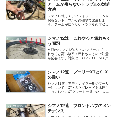
アームが戻らないトラブルの対処
方法
シマノ12速リアディレイラー、アームが
戻らないトラブルが高確率で発生しま
す。アームが戻らないトラブルの症状ロ
ー側からトップ側にいれると、アームの
テンションが戻らずチェーンがブラブラ
状態のままになってしまっています。ス
シマノ12速 これやると壊れちゃ
シマノ12速コンポ
タビライザーの交換が必要...
う問題
MTBのシマノ12速リアのフリーハブ、こ
れやると高い確率で壊れちゃうので注意
が必要です。対象は、XTR・XT・SLXグ
レードなどの「SCYLENCE（サイレン
ス）」フリーを採用しているフリーハブ
です。スプロケ側を下にして、タイヤを
シマノ12速 プーリーXTとSLX
シマノ12速コンポ
トントンす...
の違い
シマノ12速リアディレイラー用のプーリ
ーについて、XTとSLXグレードを比較し
てみました。XTグレード一択でいいんじ
ゃない12速リアディレイラー用のプーリ
ーの価格を調べてみました。2023年1月
現在の価格で、XTグレードだと1700円く
シマノ12速 フロントハブのメン
シマノ12速コンポ
らい...
テナンス