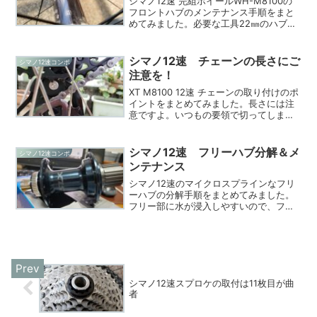
シマノ12速 完組ホイールWH-M8100の
フロントハブのメンテナンス手順をまと
めてみました。必要な工具22㎜のハブレ
ンチが２つマイナスドライバーハブレン
チのサイズが毎回変わる2世代ぐらい前の
3桁品番のXT完組ホイールWH-M785のフ
シマノ12速 チェーンの長さにご
シマノ12速コンポ
ロン...
注意を！
XT M8100 12速 チェーンの取り付けのポ
イントをまとめてみました。長さには注
意ですよ。いつもの要領で切ってしまう
と後悔するぞ12速チェーンの長さは11速
よりも長くする必要があります。シマノ
のマニュアルによると4～6コマ余分な長
シマノ12速 フリーハブ分解＆メ
シマノ12速コンポ
さにし...
ンテナンス
シマノ12速のマイクロスプラインなフリ
ーハブの分解手順をまとめてみました。
フリー部に水が浸入しやすいので、フリ
ー部は定期的に取り外して点検すること
お勧めします。必要な工具スナップリン
グプライヤー17ｍｍハブレンチ18ｍｍハ
ブレンチマイナスド...
シマノ12速スプロケの取付は11枚目が曲
者